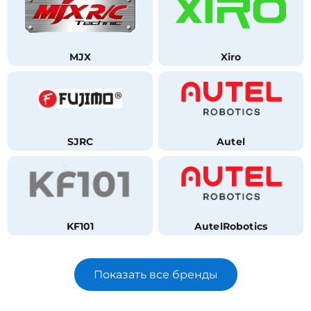
MJX
Xiro
SJRC
Autel
KF101
AutelRobotics
Показать все бренды