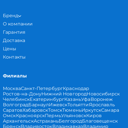
Бренд
О компании
Гарантия
Доставка
Цены
Контакты
Филиалы
Москва
Санкт-Петербург
Краснодар
Ростов-на-Дону
Нижний Новгород
Новосибирск
Челябинск
Екатеринбург
Казань
Уфа
Воронеж
Волгоград
Барнаул
Ижевск
Тольятти
Ярославль
Саратов
Хабаровск
Томск
Тюмень
Иркутск
Самара
Омск
Красноярск
Пермь
Ульяновск
Киров
Архангельск
Астрахань
Белгород
Благовещенск
Брянск
Владивосток
Владикавказ
Владимир