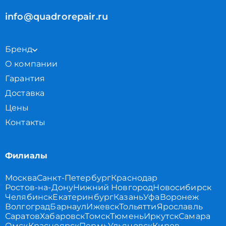
info@quadrorepair.ru
Бренд
О компании
Гарантия
Доставка
Цены
Контакты
Филиалы
Москва
Санкт-Петербург
Краснодар
Ростов-на-Дону
Нижний Новгород
Новосибирск
Челябинск
Екатеринбург
Казань
Уфа
Воронеж
Волгоград
Барнаул
Ижевск
Тольятти
Ярославль
Саратов
Хабаровск
Томск
Тюмень
Иркутск
Самара
Омск
Красноярск
Пермь
Ульяновск
Киров