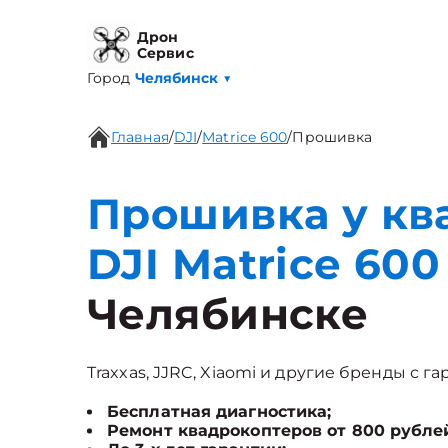
Дрон
Сервис
Город
Челябинск
▼
Главная
/
DJI
/
Matrice 600
/
Прошивка
Прошивка у кв
DJI Matrice 600
Челябинске
Traxxas, JJRC, Xiaomi и другие бренды с га
Бесплатная диагностика;
Ремонт квадрокоптеров от 800 рубле