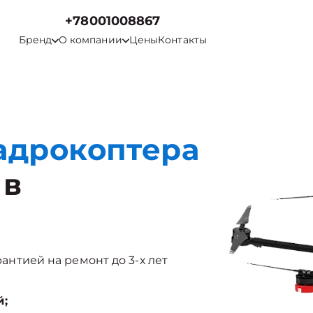
+78001008867
Бренд
О компании
Цены
Контакты
адрокоптера
в
рантией на ремонт до 3-х лет
й;