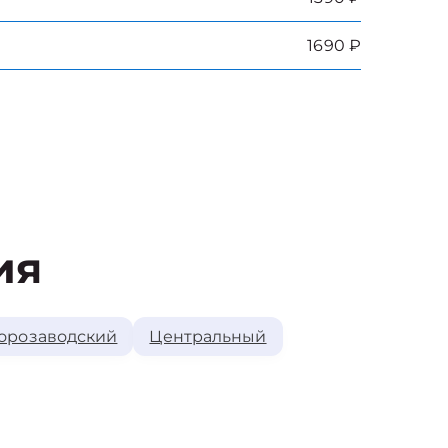
1690 ₽
ия
орозаводский
Центральный