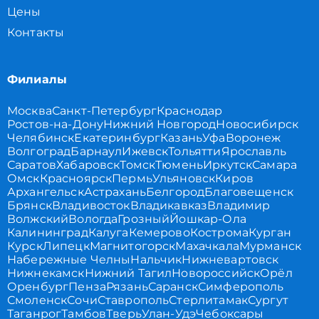
Цены
Контакты
Филиалы
Москва
Санкт-Петербург
Краснодар
Ростов-на-Дону
Нижний Новгород
Новосибирск
Челябинск
Екатеринбург
Казань
Уфа
Воронеж
Волгоград
Барнаул
Ижевск
Тольятти
Ярославль
Саратов
Хабаровск
Томск
Тюмень
Иркутск
Самара
Омск
Красноярск
Пермь
Ульяновск
Киров
Архангельск
Астрахань
Белгород
Благовещенск
Брянск
Владивосток
Владикавказ
Владимир
Волжский
Вологда
Грозный
Йошкар-Ола
Калининград
Калуга
Кемерово
Кострома
Курган
Курск
Липецк
Магнитогорск
Махачкала
Мурманск
Набережные Челны
Нальчик
Нижневартовск
Нижнекамск
Нижний Тагил
Новороссийск
Орёл
Оренбург
Пенза
Рязань
Саранск
Симферополь
Смоленск
Сочи
Ставрополь
Стерлитамак
Сургут
Таганрог
Тамбов
Тверь
Улан-Удэ
Чебоксары