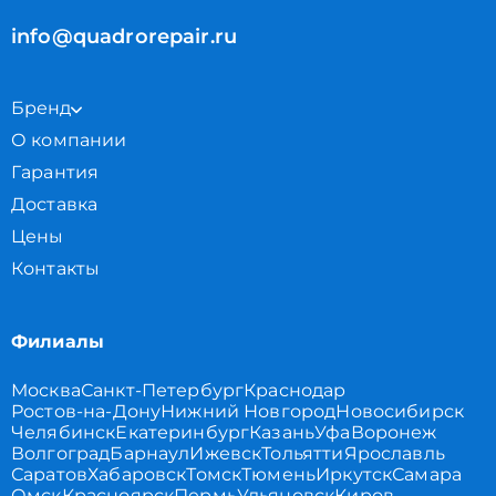
info@quadrorepair.ru
Бренд
О компании
Гарантия
Доставка
Цены
Контакты
Филиалы
Москва
Санкт-Петербург
Краснодар
Ростов-на-Дону
Нижний Новгород
Новосибирск
Челябинск
Екатеринбург
Казань
Уфа
Воронеж
Волгоград
Барнаул
Ижевск
Тольятти
Ярославль
Саратов
Хабаровск
Томск
Тюмень
Иркутск
Самара
Омск
Красноярск
Пермь
Ульяновск
Киров