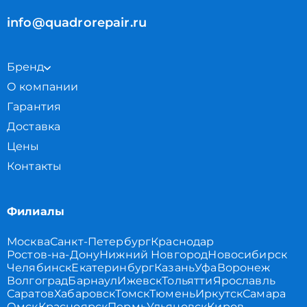
info@quadrorepair.ru
Бренд
О компании
Гарантия
Доставка
Цены
Контакты
Филиалы
Москва
Санкт-Петербург
Краснодар
Ростов-на-Дону
Нижний Новгород
Новосибирск
Челябинск
Екатеринбург
Казань
Уфа
Воронеж
Волгоград
Барнаул
Ижевск
Тольятти
Ярославль
Саратов
Хабаровск
Томск
Тюмень
Иркутск
Самара
Омск
Красноярск
Пермь
Ульяновск
Киров