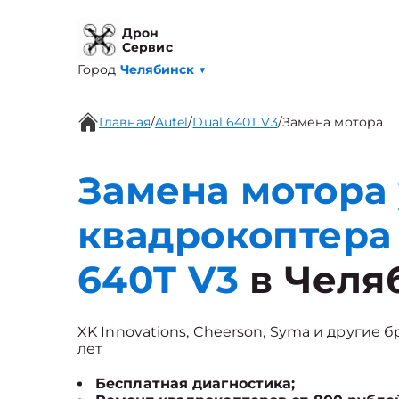
Дрон
Сервис
Город
Челябинск
▼
Главная
/
Autel
/
Dual 640T V3
/
Замена мотора
Замена мотора 
квадрокоптера 
640T V3
в Челя
XK Innovations, Cheerson, Syma и другие 
лет
Бесплатная диагностика;