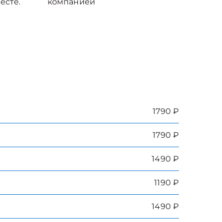
есте.
компанией
1790 ₽
1790 ₽
1490 ₽
1190 ₽
1490 ₽