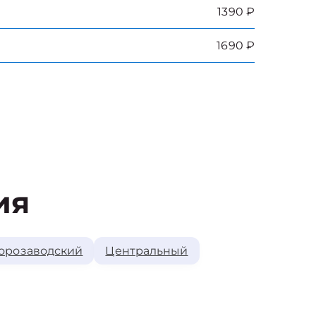
1390 ₽
1690 ₽
ия
орозаводский
Центральный