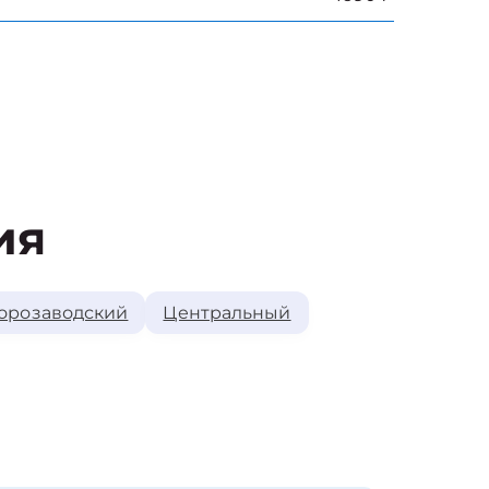
ия
орозаводский
Центральный