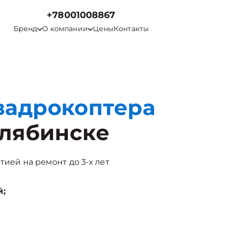
+78001008867
Бренд
О компании
Цены
Контакты
вадрокоптера
лябинске
тией на ремонт до 3-х лет
й;