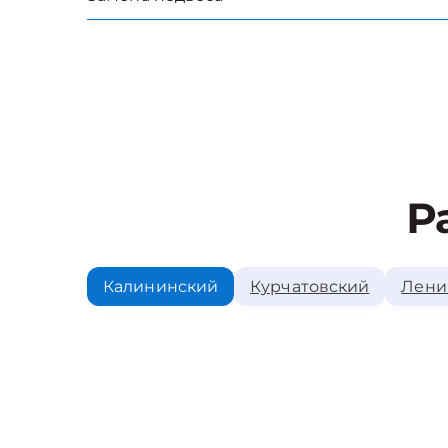
Р
Калининский
Курчатовский
Лени