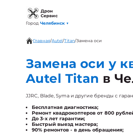
Дрон
Сервис
Город
Челябинск
▼
Главная
/
Autel
/
Titan
/
Замена оси
Замена оси у к
Autel Titan
в Че
JJRC, Blade, Syma и другие бренды с гаран
Бесплатная диагностика;
Ремонт квадрокоптеров от 800 рубле
До 3-х лет гарантии;
Быстрый выезд мастера;
90% ремонтов - в день обращения;